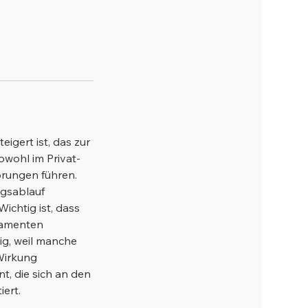
igert ist, das zur
owohl im Privat-
örungen führen.
ngsablauf
chtig ist, dass
kamenten
ig, weil manche
Wirkung
t, die sich an den
ert.