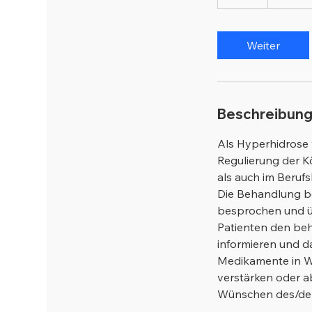
S
t
d
Weiter
Beschreibun
Als Hyperhidrose w
Regulierung der K
als auch im Beruf
Die Behandlung b
besprochen und üb
Patienten den be
informieren und d
Medikamente in We
verstärken oder a
Wünschen des/der 