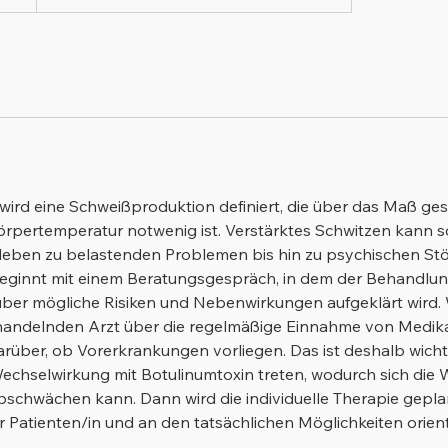
g
ird eine Schweißproduktion definiert, die über das Maß geste
örpertemperatur notwenig ist. Verstärktes Schwitzen kann s
sleben zu belastenden Problemen bis hin zu psychischen St
eginnt mit einem Beratungsgespräch, in dem der Behandlu
er mögliche Risiken und Nebenwirkungen aufgeklärt wird. Wi
handelnden Arzt über die regelmäßige Einnahme von Medi
arüber, ob Vorerkrankungen vorliegen. Das ist deshalb wicht
chselwirkung mit Botulinumtoxin treten, wodurch sich die 
bschwächen kann. Dann wird die individuelle Therapie geplan
Patienten/in und an den tatsächlichen Möglichkeiten orienti