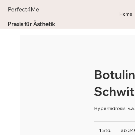
Perfect4Me
Home
Praxis für Ästhetik
Botuli
Schwit
Hyperhidrosis, v.a
ab
340
1 Std.
1
ab 34
€